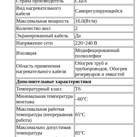
Страна производитель
США
Вид нагревательного
Саморегулирующийся
кабеля
Максимальная мощность
16.0(Вт/м)
Количество жил
2
Экранированный кабель
Да
Напряжение сети
220~240 В
Модифицированный
Изоляция
полиолефин
Обогрев труб и
Область применения
трубопроводов, Обогрев
нагревательного кабеля
резервуаров и емкостей
Дополнительные характеристики
Температурный класс
Т6
Минимальная температура
–60°С
монтажа
Максимальная рабочая
температура (непрерывная
65°С
работа)
Максимально допустимая
температура
85°С