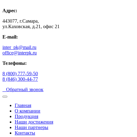
Адрес:
443077, г.Самара,
ул.Каховская, д.21, офис 21
E-mail:
inter_pk@mail.ru
office@interpk.ru
Телефоны:
8 (800) 777-59-50
8 (846) 300-44-77
Обратный звонок
Главная
О компании
Продукция
Наши достижения
Наши партнеры
Контакты