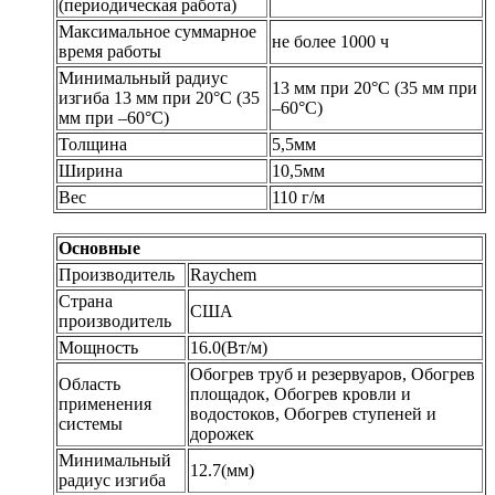
(периодическая работа)
Максимальное суммарное
не более 1000 ч
время работы
Минимальный радиус
13 мм при 20°С (35 мм при
изгиба 13 мм при 20°С (35
–60°С)
мм при –60°С)
Толщина
5,5мм
Ширина
10,5мм
Вес
110 г/м
Основные
Производитель
Raychem
Страна
США
производитель
Мощность
16.0(Вт/м)
Обогрев труб и резервуаров, Обогрев
Область
площадок, Обогрев кровли и
применения
водостоков, Обогрев ступеней и
системы
дорожек
Минимальный
12.7(мм)
радиус изгиба