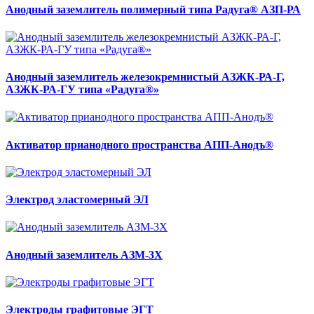
Анодный заземлитель полимерный типа Радуга® АЗП-РА
Анодный заземлитель железокремнистый АЗЖК-РА-Г,
АЗЖК-РА-ГУ типа «Радуга®»
Активатор прианодного пространства АПП-Анодъ®
Электрод эластомерный ЭЛ
Анодный заземлитель АЗМ-3Х
Электроды графитовые ЭГТ