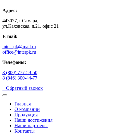
Адрес:
443077, г.Самара,
ул.Каховская, д.21, офис 21
E-mail:
inter_pk@mail.ru
office@interpk.ru
Телефоны:
8 (800) 777-59-50
8 (846) 300-44-77
Обратный звонок
Главная
О компании
Продукция
Наши достижения
Наши партнеры
Контакты