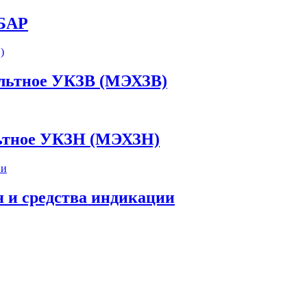
 БАР
ольтное УКЗВ (МЭХЗВ)
льтное УКЗН (МЭХЗН)
 и средства индикации