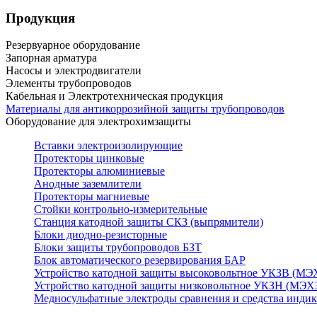
Продукция
Резервуарное оборудование
Запорная арматура
Насосы и электродвигатели
Элементы трубопроводов
Кабельная и Электротехническая продукция
Материалы для антикоррозийной защиты трубопроводов
Оборудование для электрохимзащиты
Вставки электроизолирующие
Протекторы цинковые
Протекторы алюминиевые
Анодные заземлители
Протекторы магниевые
Стойки контрольно-измерительные
Станция катодной защиты СКЗ (выпрямители)
Блоки диодно-резисторные
Блоки защиты трубопроводов БЗТ
Блок автоматического резервирования БАР
Устройство катодной защиты высоковольтное УКЗВ (МЭ
Устройство катодной защиты низковольтное УКЗН (МЭХ
Медносульфатные электроды сравнения и средства инди