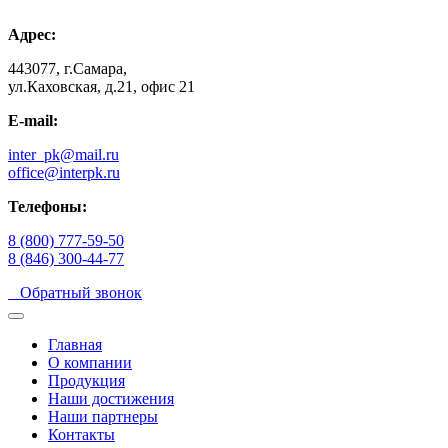
Адрес:
443077, г.Самара,
ул.Каховская, д.21, офис 21
E-mail:
inter_pk@mail.ru
office@interpk.ru
Телефоны:
8 (800) 777-59-50
8 (846) 300-44-77
Обратный звонок
Главная
О компании
Продукция
Наши достижения
Наши партнеры
Контакты