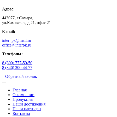
Адрес:
443077, г.Самара,
ул.Каховская, д.21, офис 21
E-mail:
inter_pk@mail.ru
office@interpk.ru
Телефоны:
8 (800) 777-59-50
8 (846) 300-44-77
Обратный звонок
Главная
О компании
Продукция
Наши достижения
Наши партнеры
Контакты