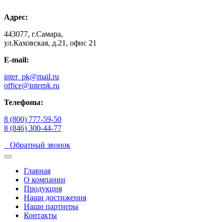
Адрес:
443077, г.Самара,
ул.Каховская, д.21, офис 21
E-mail:
inter_pk@mail.ru
office@interpk.ru
Телефоны:
8 (800) 777-59-50
8 (846) 300-44-77
Обратный звонок
Главная
О компании
Продукция
Наши достижения
Наши партнеры
Контакты