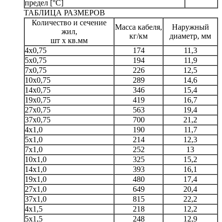
предел [°C]
ТАБЛИЦА РАЗМЕРОВ
Количество и сечение
Масса кабеля,
Наружный
жил,
кг/км
диаметр, мм
шт х кв.мм
4х0,75
174
11,3
5х0,75
194
11,9
7х0,75
226
12,5
10х0,75
289
14,6
14х0,75
346
15,4
19х0,75
419
16,7
27х0,75
563
19,4
37х0,75
700
21,2
4х1,0
190
11,7
5х1,0
214
12,3
7х1,0
252
13
10х1,0
325
15,2
14х1,0
393
16,1
19х1,0
480
17,4
27х1,0
649
20,4
37х1,0
815
22,2
4х1,5
218
12,2
5х1,5
248
12,9