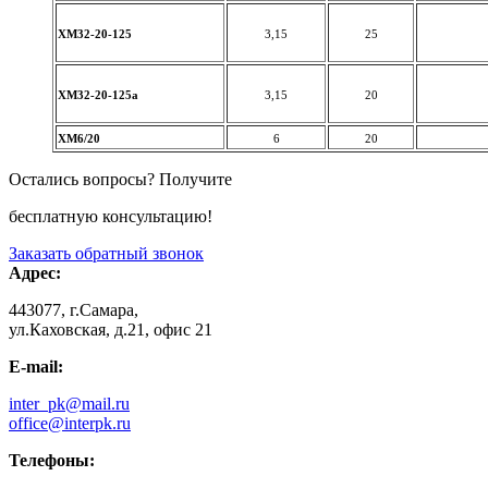
ХМ32-20-125
3,15
25
ХМ32-20-125а
3,15
20
ХМ6/20
6
20
Остались вопросы? Получите
бесплатную консультацию!
Заказать обратный звонок
Адрес:
443077, г.Самара,
ул.Каховская, д.21, офис 21
E-mail:
inter_pk@mail.ru
office@interpk.ru
Телефоны: