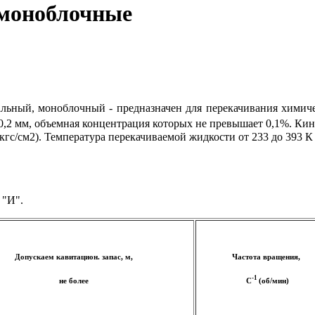
 моноблочные
льный, моноблочный - предназначен для перекачивания химич
,2 мм, объемная концентрация которых не превышает 0,1%. Кине
кгс/см2). Температура перекачиваемой жидкости от 233 до 393 К (
 "И".
Допускаем кавитацион. запас, м,
Частота вращения,
-1
не более
С
(об/мин)