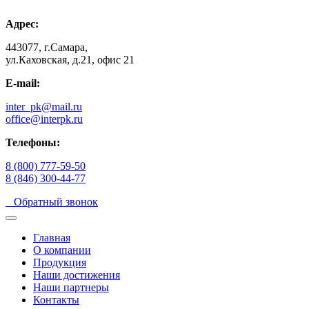
Адрес:
443077, г.Самара,
ул.Каховская, д.21, офис 21
E-mail:
inter_pk@mail.ru
office@interpk.ru
Телефоны:
8 (800) 777-59-50
8 (846) 300-44-77
Обратный звонок
Главная
О компании
Продукция
Наши достижения
Наши партнеры
Контакты