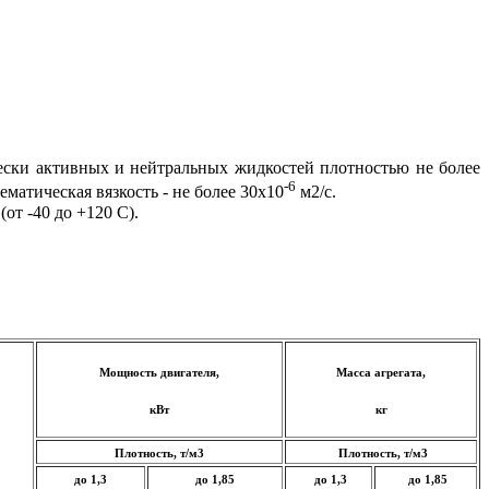
ески активных и нейтральных жидкостей плотностью не более
-6
матическая вязкость - не более 30х10
м2/с.
от -40 до +120 С).
Мощность двигателя,
Масса агрегата,
кВт
кг
Плотность, т/м3
Плотность, т/м3
до 1,3
до 1,85
до 1,3
до 1,85