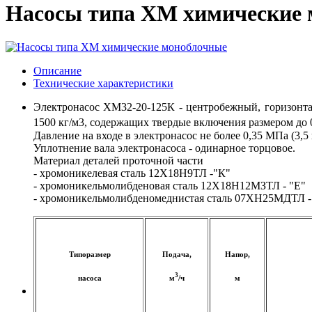
Насосы типа ХМ химические
Описание
Технические характеристики
Электронасос ХМ32-20-125К - центробежный, горизонта
1500 кг/м3, содержащих твердые включения размером до 0
Давление на входе в электронасос не более 0,35 МПа (3,5 
Уплотнение вала электронасоса - одинарное торцовое.
Материал деталей проточной части
- хромоникелевая сталь 12Х18Н9ТЛ -"К"
- хромоникельмолибденовая сталь 12Х18Н12МЗТЛ - "Е"
- хромоникельмолибденомеднистая сталь 07ХН25МДТЛ -
Типоразмер
Подача,
Напор,
3
насоса
м
/ч
м