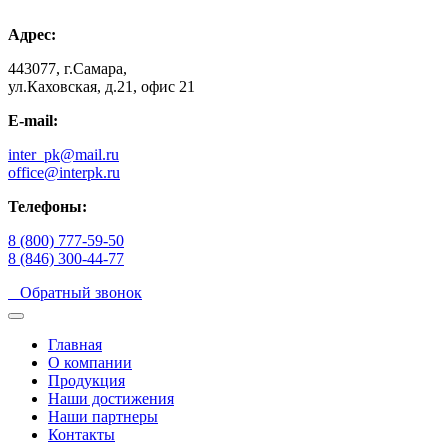
Адрес:
443077, г.Самара,
ул.Каховская, д.21, офис 21
E-mail:
inter_pk@mail.ru
office@interpk.ru
Телефоны:
8 (800) 777-59-50
8 (846) 300-44-77
Обратный звонок
Главная
О компании
Продукция
Наши достижения
Наши партнеры
Контакты