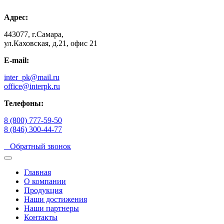
Адрес:
443077, г.Самара,
ул.Каховская, д.21, офис 21
E-mail:
inter_pk@mail.ru
office@interpk.ru
Телефоны:
8 (800) 777-59-50
8 (846) 300-44-77
Обратный звонок
Главная
О компании
Продукция
Наши достижения
Наши партнеры
Контакты