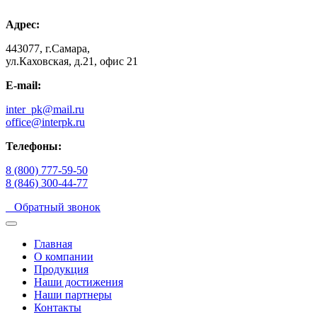
Адрес:
443077, г.Самара,
ул.Каховская, д.21, офис 21
E-mail:
inter_pk@mail.ru
office@interpk.ru
Телефоны:
8 (800) 777-59-50
8 (846) 300-44-77
Обратный звонок
Главная
О компании
Продукция
Наши достижения
Наши партнеры
Контакты