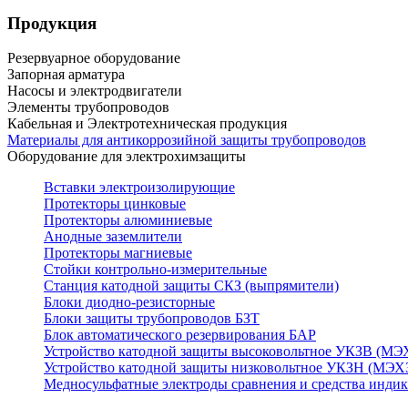
Продукция
Резервуарное оборудование
Запорная арматура
Насосы и электродвигатели
Элементы трубопроводов
Кабельная и Электротехническая продукция
Материалы для антикоррозийной защиты трубопроводов
Оборудование для электрохимзащиты
Вставки электроизолирующие
Протекторы цинковые
Протекторы алюминиевые
Анодные заземлители
Протекторы магниевые
Стойки контрольно-измерительные
Станция катодной защиты СКЗ (выпрямители)
Блоки диодно-резисторные
Блоки защиты трубопроводов БЗТ
Блок автоматического резервирования БАР
Устройство катодной защиты высоковольтное УКЗВ (МЭ
Устройство катодной защиты низковольтное УКЗН (МЭХ
Медносульфатные электроды сравнения и средства инди