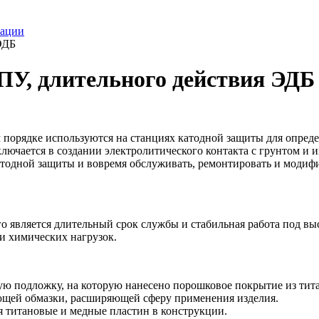
кации
ЭДБ
ПУ, длительного действия ЭДБ
м порядке используются на станциях катодной защиты для опре
лючается в создании электролитического контакта с грунтом и 
атодной защиты и вовремя обслуживать, ремонтировать и модиф
о является длительный срок службы и стабильная работа под вы
и химических нагрузок.
ю подложку, на которую нанесено порошковое покрытие из тита
щей обмазки, расширяющей сферу применения изделия.
 титановые и медные пластин в конструкции.